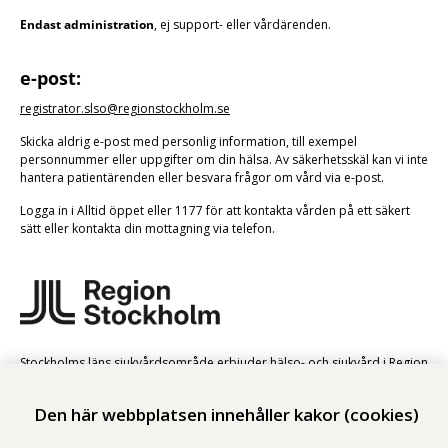
Endast administration
, ej support- eller vårdärenden.
e-post:
registrator.slso@regionstockholm.se
Skicka aldrig e-post med personlig information, till exempel
personnummer eller uppgifter om din hälsa. Av säkerhetsskäl kan vi inte
hantera patientärenden eller besvara frågor om vård via e-post.
Logga in i Alltid öppet eller 1177 för att kontakta vården på ett säkert
sätt eller kontakta din mottagning via telefon.
Stockholms läns sjukvårdsområde erbjuder hälso- och sjukvård i Region
Stockholms regi.
Den här webbplatsen innehåller kakor (cookies)
Samtliga bilder på webbplatsen är tagna av fotograf Yanan Li om inget
annat namn anges.