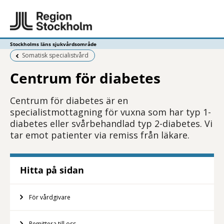
Stockholms läns sjukvårdsområde
Föregående sida:
Somatisk specialistvård
Centrum för diabetes
Centrum för diabetes är en
specialistmottagning för vuxna som har typ 1-
diabetes eller svårbehandlad typ 2-diabetes. Vi
tar emot patienter via remiss från läkare.
Hitta på sidan
För vårdgivare
Remittera till oss