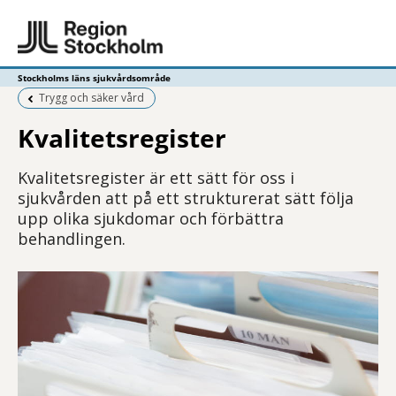
Stockholms läns sjukvårdsområde
Föregående sida:
Trygg och säker vård
Kvalitetsregister
Kvalitetsregister är ett sätt för oss i
sjukvården att på ett strukturerat sätt följa
upp olika sjukdomar och förbättra
behandlingen.