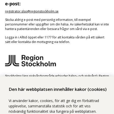
e-post:
registrator.slso@regionstockholm.se
Skicka aldrig e-post med personlig information, till exempel
personnummer eller uppgifter om din hälsa. Av säkerhetsskäl kan vi inte
hantera patientärenden eller besvara frågor om vård via e-post.
Logga in i Alltid öppet eller 1177 för att kontakta vården på ett säkert
sätt eller kontakta din mottagning via telefon.
Stockholms läns sjukvårdsområde erbjuder hälso- och sjukvård i Region
Stockholms regi.
Den här webbplatsen innehåller kakor (cookies)
Samtliga bilder på webbplatsen är tagna av fotograf Yanan Li om inget
annat namn anges.
Vi använder kakor, cookies, för att ge dig en förbättrad
Om webbplatsen
upplevelse, sammanställa statistik och för att viss
Tillgänglighetsredogörelse
nödvändig funktionalitet ska fungera på webbplatsen.