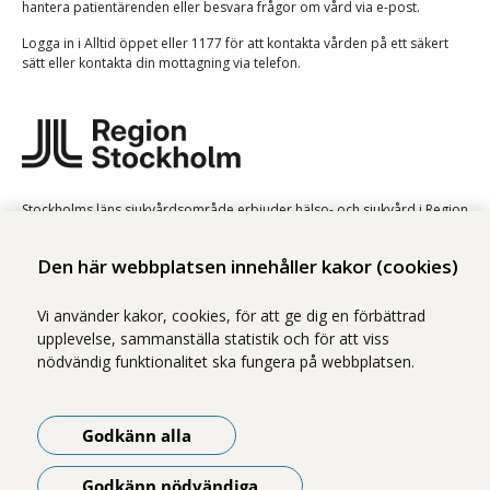
hantera patientärenden eller besvara frågor om vård via e-post.
Logga in i Alltid öppet eller 1177 för att kontakta vården på ett säkert
sätt eller kontakta din mottagning via telefon.
Stockholms läns sjukvårdsområde erbjuder hälso- och sjukvård i Region
Stockholms regi.
Den här webbplatsen innehåller kakor (cookies)
Samtliga bilder på webbplatsen är tagna av fotograf Yanan Li om inget
annat namn anges.
Vi använder kakor, cookies, för att ge dig en förbättrad
Om webbplatsen
upplevelse, sammanställa statistik och för att viss
Tillgänglighetsredogörelse
nödvändig funktionalitet ska fungera på webbplatsen.
Webbplatskarta
Godkänn alla
Följ oss på LinkedIn
Godkänn nödvändiga