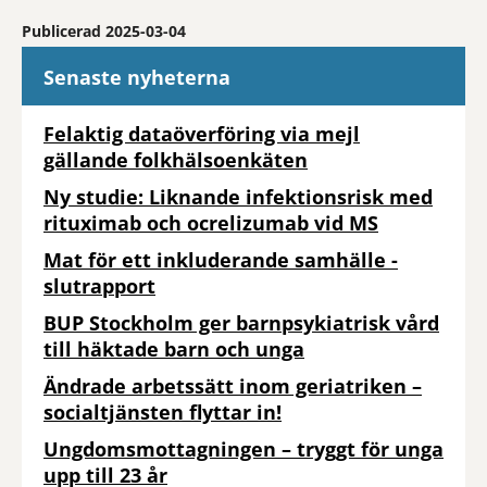
Publicerad 2025-03-04
Senaste nyheterna
Felaktig dataöverföring via mejl
gällande folkhälsoenkäten
Ny studie: Liknande infektionsrisk med
rituximab och ocrelizumab vid MS
Mat för ett inkluderande samhälle -
slutrapport
BUP Stockholm ger barnpsykiatrisk vård
till häktade barn och unga
Ändrade arbetssätt inom geriatriken –
socialtjänsten flyttar in!
Ungdomsmottagningen – tryggt för unga
upp till 23 år