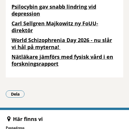
Psilocybin gav snabb lindring vid
depression
Carl Sellgren Majkowitz ny FoUU-
direktör
World Schizophrenia Day 2026 - nu slår
vi hål på myterna!
Nätläkare jämförs med fysisk vård i en
forskningsrapport
Dela
- Klicka för att öppna delningsalternativ.
Här finns vi
Postadress