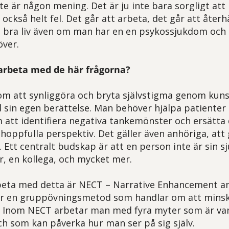
inte är någon mening. Det är ju inte bara sorgligt a
 också helt fel. Det går att arbeta, det går att åter
tt bra liv även om man har en en psykossjukdom oc
över.
arbeta med de här frågorna?
om att synliggöra och bryta självstigma genom kuns
 sin egen berättelse. Man behöver hjälpa patiente
 att identifiera negativa tankemönster och ersätt
h hoppfulla perspektiv. Det gäller även anhöriga, at
. Ett centralt budskap är att en person inte är sin 
r, en kollega, och mycket mer.
rbeta med detta är NECT – Narrative Enhancement a
r en gruppövningsmetod som handlar om att minska
. Inom NECT arbetar man med fyra myter som är van
h som kan påverka hur man ser på sig själv.