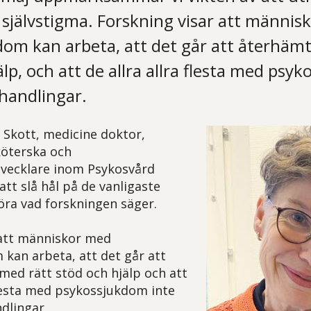
självstigma. Forskning visar att männis
om kan arbeta, att det går att återhämt
älp, och att de allra allra flesta med psy
shandlingar.
 Skott, medicine doktor,
köterska och
vecklare inom Psykosvård
tt slå hål på de vanligaste
ra vad forskningen säger.
s att människor med
kan arbeta, att det går att
med rätt stöd och hjälp och att
 flesta med psykossjukdom inte
dlingar.