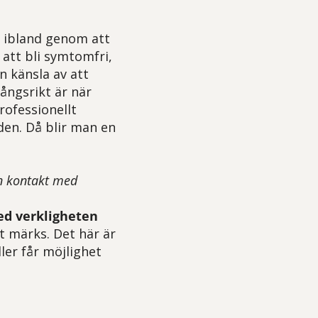
t, ibland genom att
 att bli symtomfri,
n känsla av att
ångsrikt är när
rofessionellt
den. Då blir man en
en kontakt med
ed verkligheten
t märks. Det här är
ller får möjlighet