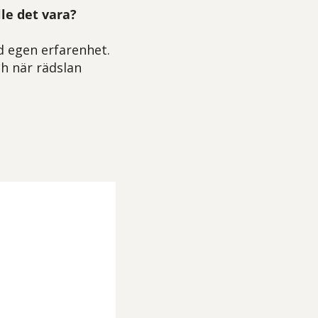
le det vara?
d egen erfarenhet.
h när rädslan