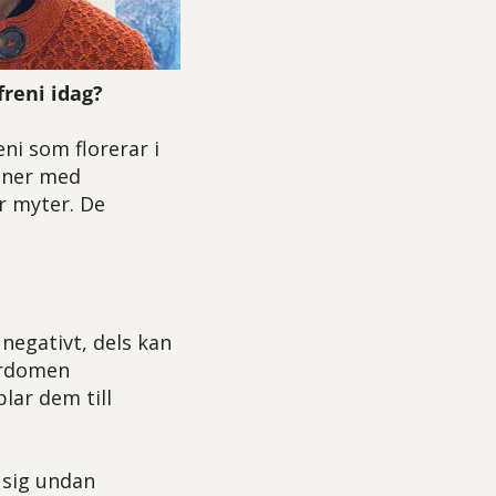
freni idag?
ni som florerar i
soner med
är myter. De
negativt, dels kan
fördomen
lar dem till
 sig undan