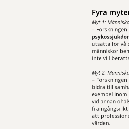
Fyra myte
Myt 1: Människ
– Forskningen 
psykossjukdom
utsatta för vå
människor bemö
inte vill berät
Myt 2: Människ
– Forskningen 
bidra till samh
exempel inom a
vid annan ohäl
framgångsrikt 
att profession
vården.