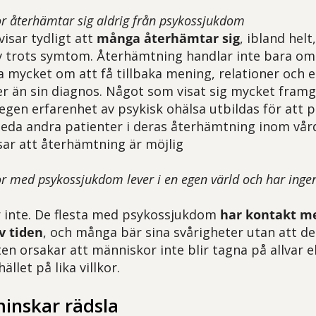
r återhämtar sig aldrig från psykossjukdom
isar tydligt att
många återhämtar sig
, ibland hel
liv trots symtom. Återhämtning handlar inte bara om
a mycket om att få tillbaka mening, relationer och e
r än sin diagnos.
Något som visat sig mycket framg
gen erfarenhet av psykisk ohälsa utbildas för att p
leda andra patienter i deras återhämtning inom vår
isar att återhämtning är möjlig
r med psykossjukdom lever i en egen värld och har ing
 inte. De flesta med psykossjukdom
har kontakt m
v tiden
, och många bär sina svårigheter utan att de
ten orsakar att människor inte blir tagna på allvar e
ället på lika villkor.
inskar rädsla