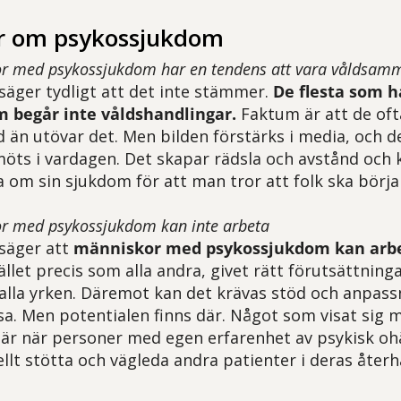
r om psykossjukdom
or med psykossjukdom har en tendens att vara våldsa
säger tydligt att det inte stämmer.
De flesta som h
 begår inte våldshandlingar.
Faktum är att de ofta
ld än utövar det. Men bilden förstärks i media, och 
ts i vardagen. Det skapar rädsla och avstånd och 
ta om sin sjukdom för att man tror att folk ska börja
or med psykossjukdom kan inte arbeta
säger att
människor med psykossjukdom kan arb
ället precis som alla andra, givet rätt förutsättninga
lla yrken. Däremot kan det krävas stöd och anpass
sa.
Men potentialen finns där. Något som visat sig 
är när personer med egen erfarenhet av psykisk ohä
ellt stötta och vägleda andra patienter i deras åte