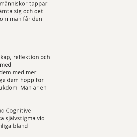
tt människor tappar
hämta sig och det
h om man får den
kap, reflektion och
r med
a dem med mer
t ge dem hopp för
sjukdom. Man är en
nd Cognitive
 självstigma vid
liga bland