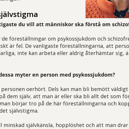
självstigma
tigaste du vill att människor ska förstå om schizo
 de föreställningar om psykossjukdom och schizofre
skt är fel. De vanligaste föreställningarna, att per
farliga, inte kan arbeta eller aldrig återhämtar sig, 
 dessa myter en person med psykossjukdom?
 personen oerhört. Dels kan man bli bemött väldigt 
på dem själv, att man är eller ska bli allt det som 
 man börjar tro på de här föreställningarna och kopp
s det självstigma.
ill minskad självkänsla, hopplöshet och att man drar