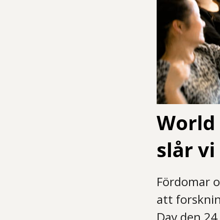
World 
slår v
Fördomar om
att forskni
Day den 24