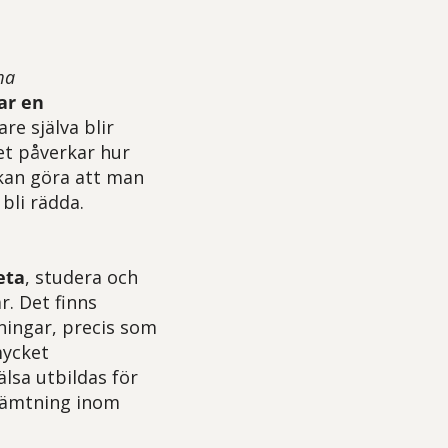
mma
ar en
re själva blir
det påverkar hur
kan göra att man
 bli rädda.
eta
, studera och
r. Det finns
ningar,
precis som
mycket
lsa utbildas för
rhämtning inom