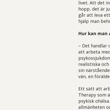
livet. Att det 
hopp, det är ju
går att leva e
hjälp man beh
Hur kan man 
– Det handlar 
att arbeta med
psykossjukdom
realistiska oc
sin närstående
vän, en förälde
Ett sätt att a
Therapy som ä
psykisk ohälsa
allmänheten oc