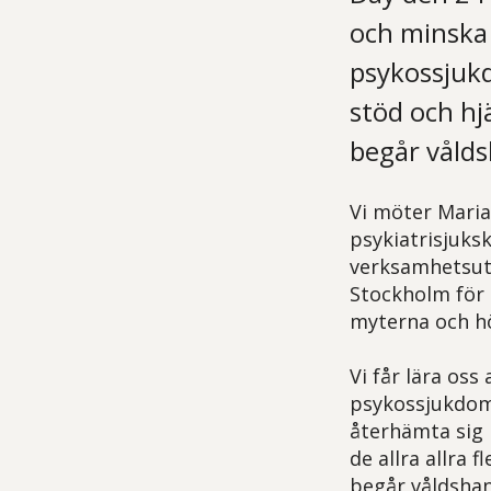
och minska 
psykossjukd
stöd och hj
begår våld
Vi möter Maria
psykiatrisjuks
verksamhetsut
Stockholm för a
myterna och hö
Vi får lära os
psykossjukdom 
återhämta sig 
de allra allra
begår våldshan