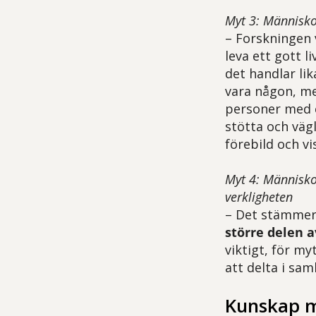
Myt 3: Människo
–
Forskningen v
leva ett gott 
det handlar lik
vara någon, me
personer med e
stötta och väg
förebild och v
Myt 4: Människo
verkligheten
– Det stämmer
större delen a
viktigt, för my
att delta i samh
Kunskap m